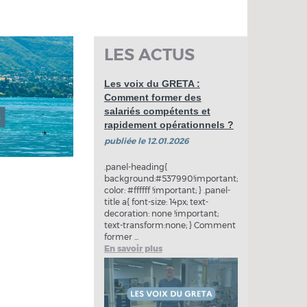
LES ACTUS
Les voix du GRETA :
Comment former des
salariés compétents et
rapidement opérationnels ?
publiée le 12.01.2026
.panel-heading{
background:#537990!important;
color: #ffffff !important; } .panel-
title a{ font-size: 14px; text-
decoration: none !important;
text-transform:none; } Comment
former ...
En savoir plus