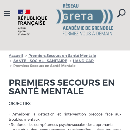
Aller à la navigation
Aller au contenu
Toggle
navigation
Accueil
Premiers Secours en Santé Mentale
SANTE - SOCIAL - SANITAIRE
HANDICAP
Premiers Secours en Santé Mentale
PREMIERS SECOURS EN
SANTÉ MENTALE
OBJECTIFS
- Améliorer la détection et l'intervention précoce face aux
troubles mentaux
- Renforcer les compétences psycho-sociales des apprenants
- Acquérir des connaissances relationnelles : écouter sans