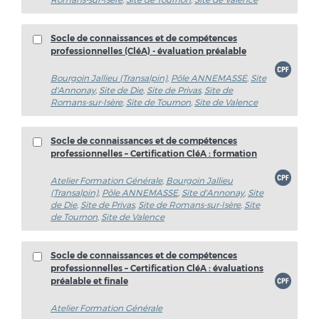
Socle de connaissances et de compétences
professionnelles (CléA) - évaluation préalable
Bourgoin Jallieu (Transalpin)
,
Pôle ANNEMASSE
,
Site
d'Annonay
,
Site de Die
,
Site de Privas
,
Site de
Romans-sur-Isère
,
Site de Tournon
,
Site de Valence
Socle de connaissances et de compétences
professionnelles – Certification CléA : formation
Atelier Formation Générale
,
Bourgoin Jallieu
(Transalpin)
,
Pôle ANNEMASSE
,
Site d'Annonay
,
Site
de Die
,
Site de Privas
,
Site de Romans-sur-Isère
,
Site
de Tournon
,
Site de Valence
Socle de connaissances et de compétences
professionnelles – Certification CléA : évaluations
préalable et finale
Atelier Formation Générale