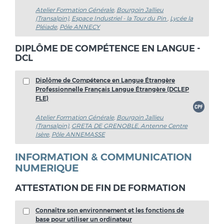
Atelier Formation Générale
,
Bourgoin Jallieu
(Transalpin)
,
Espace Industriel - la Tour du Pin
,
Lycée la
Pléiade
,
Pôle ANNECY
DIPLÔME DE COMPÉTENCE EN LANGUE -
DCL
Diplôme de Compétence en Langue Étrangère
Professionnelle Français Langue Étrangère (DCLEP
FLE)
Atelier Formation Générale
,
Bourgoin Jallieu
(Transalpin)
,
GRETA DE GRENOBLE, Antenne Centre
Isère
,
Pôle ANNEMASSE
INFORMATION & COMMUNICATION
NUMERIQUE
ATTESTATION DE FIN DE FORMATION
Connaître son environnement et les fonctions de
base pour utiliser un ordinateur