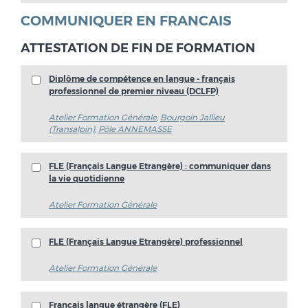
COMMUNIQUER EN FRANCAIS
ATTESTATION DE FIN DE FORMATION
Diplôme de compétence en langue - français
professionnel de premier niveau (DCLFP)
Atelier Formation Générale
,
Bourgoin Jallieu
(Transalpin)
,
Pôle ANNEMASSE
FLE (Français Langue Etrangère) : communiquer dans
la vie quotidienne
Atelier Formation Générale
FLE (Français Langue Etrangère) professionnel
Atelier Formation Générale
Français langue étrangère (FLE)