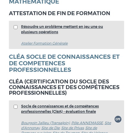
MATHEMATIQUE
ATTESTATION DE FIN DE FORMATION
Résoudre un problème mettant en jeu une ou
plusieurs opérations
Atelier Formation Générale
CLÉA SOCLE DE CONNAISSANCES ET
DE COMPETENCES
PROFESSIONNELLES
CLÉA (CERTIFICATION DU SOCLE DES
CONNAISSANCES ET DES COMPÉTENCES
PROFESSIONNELLES)
Socle de connaissances et de compétences
professionnelles (CléA) - évaluation finale
Bourgoin Jallieu (Transalpin)
,
Pôle ANNEMASSE
,
Site
d'Annonay
,
Site de Die
,
Site de Privas
,
Site de
Romans-sur-Isère
,
Site de Tournon
,
Site de Valence