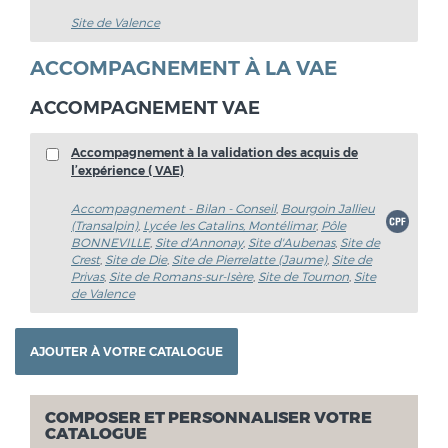
Site de Valence
ACCOMPAGNEMENT À LA VAE
ACCOMPAGNEMENT VAE
Accompagnement à la validation des acquis de
l’expérience ( VAE)
Accompagnement - Bilan - Conseil
,
Bourgoin Jallieu
(Transalpin)
,
Lycée les Catalins, Montélimar
,
Pôle
BONNEVILLE
,
Site d'Annonay
,
Site d'Aubenas
,
Site de
Crest
,
Site de Die
,
Site de Pierrelatte (Jaume)
,
Site de
Privas
,
Site de Romans-sur-Isère
,
Site de Tournon
,
Site
de Valence
COMPOSER ET PERSONNALISER VOTRE
CATALOGUE