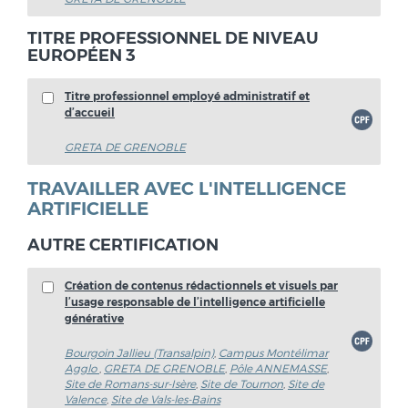
TITRE PROFESSIONNEL DE NIVEAU
EUROPÉEN 3
Titre professionnel employé administratif et
d’accueil
GRETA DE GRENOBLE
TRAVAILLER AVEC L'INTELLIGENCE
ARTIFICIELLE
AUTRE CERTIFICATION
Création de contenus rédactionnels et visuels par
l’usage responsable de l’intelligence artificielle
générative
Bourgoin Jallieu (Transalpin)
,
Campus Montélimar
Agglo
,
GRETA DE GRENOBLE
,
Pôle ANNEMASSE
,
Site de Romans-sur-Isère
,
Site de Tournon
,
Site de
Valence
,
Site de Vals-les-Bains