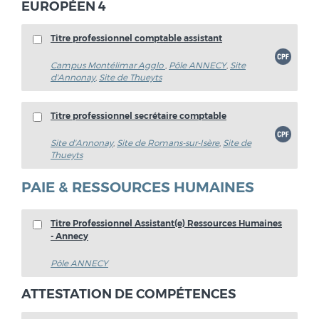
EUROPÉEN 4
Titre professionnel comptable assistant
Campus Montélimar Agglo
,
Pôle ANNECY
,
Site
d'Annonay
,
Site de Thueyts
Titre professionnel secrétaire comptable
Site d'Annonay
,
Site de Romans-sur-Isère
,
Site de
Thueyts
PAIE & RESSOURCES HUMAINES
Titre Professionnel Assistant(e) Ressources Humaines
- Annecy
Pôle ANNECY
ATTESTATION DE COMPÉTENCES