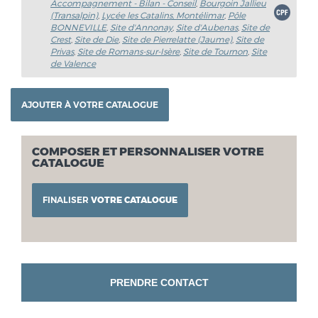
Accompagnement - Bilan - Conseil
,
Bourgoin Jallieu
(Transalpin)
,
Lycée les Catalins, Montélimar
,
Pôle
BONNEVILLE
,
Site d'Annonay
,
Site d'Aubenas
,
Site de
Crest
,
Site de Die
,
Site de Pierrelatte (Jaume)
,
Site de
Privas
,
Site de Romans-sur-Isère
,
Site de Tournon
,
Site
de Valence
COMPOSER ET PERSONNALISER VOTRE
CATALOGUE
FINALISER
VOTRE CATALOGUE
PRENDRE CONTACT