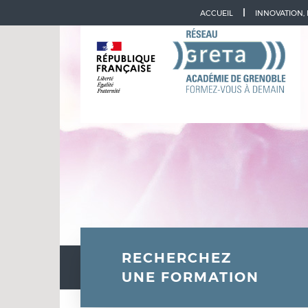
Aller à la navigation
Aller au contenu
ACCUEIL
INNOVATION,
RECHERCHEZ
UNE FORMATION