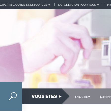
 EXPERTISE, OUTILS & RESSOURCES
LA FORMATION POUR TOUS
PR
VOUS ETES ►
SALARIÉ
DEMAN