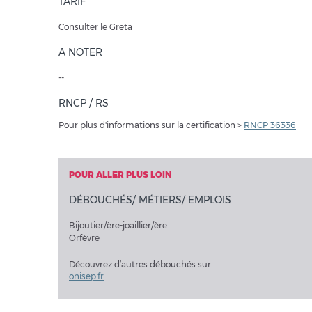
TARIF
Consulter le Greta
A NOTER
--
RNCP / RS
Pour plus d'informations sur la certification >
RNCP 36336
POUR ALLER PLUS LOIN
DÉBOUCHÉS/ MÉTIERS/ EMPLOIS
Bijoutier/ère-joaillier/ère
Orfèvre
Découvrez d’autres débouchés sur...
onisep.fr