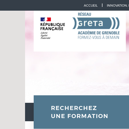
Aller à la navigation
Aller au contenu
ACCUEIL
INNOVATION,
RECHERCHEZ
UNE FORMATION