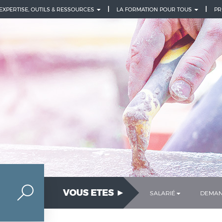
 EXPERTISE, OUTILS & RESSOURCES
LA FORMATION POUR TOUS
PR
VOUS ETES ►
SALARIÉ
DEMAN