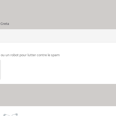
ller Greta
 Greta
n ou un robot pour lutter contre le spam