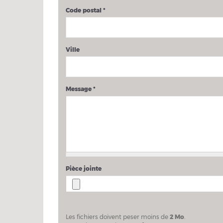
Code postal
*
Ville
Message
*
Pièce jointe
Les fichiers doivent peser moins de
2 Mo
.