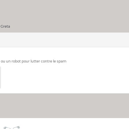
ller Greta
 Greta
n ou un robot pour lutter contre le spam