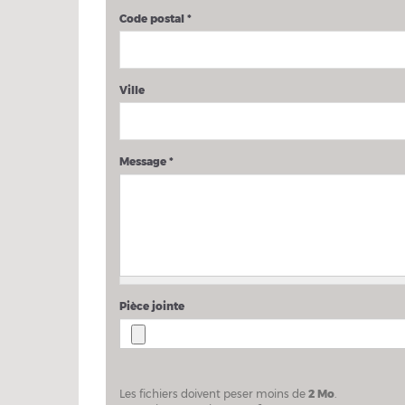
Code postal
*
Ville
Message
*
Pièce jointe
Les fichiers doivent peser moins de
2 Mo
.