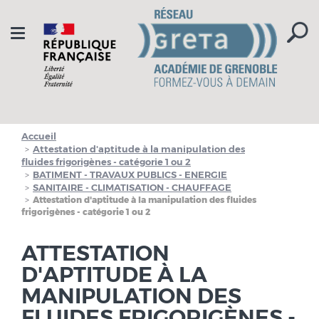
Aller à la navigation
Aller au contenu
Toggle
navigation
Accueil
Attestation d'aptitude à la manipulation des
fluides frigorigènes - catégorie 1 ou 2
BATIMENT - TRAVAUX PUBLICS - ENERGIE
SANITAIRE - CLIMATISATION - CHAUFFAGE
Attestation d'aptitude à la manipulation des fluides
frigorigènes - catégorie 1 ou 2
ATTESTATION
D'APTITUDE À LA
MANIPULATION DES
FLUIDES FRIGORIGÈNES -