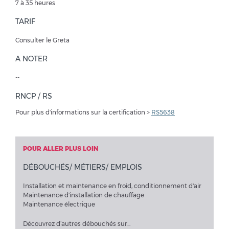
7 à 35 heures
TARIF
Consulter le Greta
A NOTER
--
RNCP / RS
Pour plus d'informations sur la certification >
RS5638
POUR ALLER PLUS LOIN
DÉBOUCHÉS/ MÉTIERS/ EMPLOIS
Installation et maintenance en froid, conditionnement d'air
Maintenance d'installation de chauffage
Maintenance électrique
Découvrez d’autres débouchés sur...