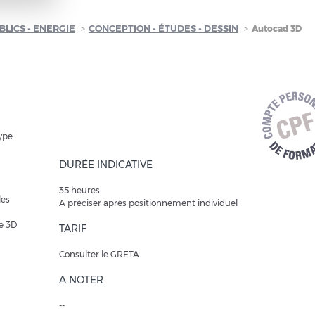
BLICS - ENERGIE
CONCEPTION - ÉTUDES - DESSIN
Autocad 3D
type
DURÉE INDICATIVE
35 heures
les
A préciser après positionnement individuel
pe 3D
TARIF
Consulter le GRETA
A NOTER
--