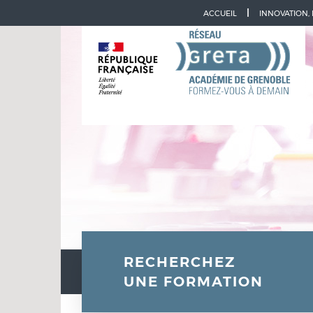
Aller à la navigation
Aller au contenu
ACCUEIL
INNOVATION,
RECHERCHEZ
UNE FORMATION