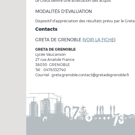
Le Greta délivre une attestation des acquis
MODALITÉS D'ÉVALUATION
Dispositif d’appréciation des résultats prévu par le Greta
Contacts
GRETA DE GRENOBLE (
VOIR LA FICHE
)
GRETA DE GRENOBLE
Lycée Vaucanson
27 rue Anatole France
38030 GRENOBLE
Tél : 0476332740
Courriel : greta.grenoble.contact@gretadegrenoble.fr