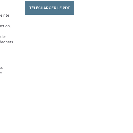
TÉLÉCHARGER LE PDF
reinte
ction,
 des
 déchets
 ou
e.