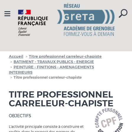
Aller à la navigation
Aller au contenu
Toggle
navigation
Accueil
Titre professionnel carreleur-chapiste
BATIMENT - TRAVAUX PUBLICS - ENERGIE
PEINTURE - FINITIONS - AMENAGEMENTS
INTERIEURS
Titre professionnel carreleur-chapiste
TITRE PROFESSIONNEL
CARRELEUR-CHAPISTE
OBJECTIFS
L'activité principale consiste à construire et
revêtir, dans le respect des normes de